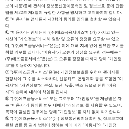
보의 내용)등에 관하여 정보통신망이용촉진 및 정보보호 등에 관한
법률 제22조 제2항이 규정한 사항을 명시하고 고지하여야 합니다.
⑤ "이용자"는 언제든지 제3항의 동의를 임의로 철회할 수 있습니
다.
⑥ "이용자"는 언제든지 "(주)에즈금융서비스"이(가) 가지고 있는
자신의 "개인정보"에 대해 열람 및 오류의 정정을 요구할 수 있으
며, "(주)에즈금융서비스"은(는) 이에 대해 지체 없이 필요한 조치를
취할 의무를 집니다. "이용자"가 오류의 정정을 요구한 경우에는 "
(주)에즈금융서비스"은(는) 그 오류를 정정할 때까지 당해 "개인정
보"를 이용하지 않습니다.
⑦ "(주)에즈금융서비스"은(는) 개인정보보호를 위하여 관리자를
한정하여 그 수를 최소화하며, 신용카드, 은행계좌 등을 포함한 "이
용자"의 "개인정보"의 분실, 도난, 유출, 변조 등으로 인한 "이용
자"의 손해에 대하여 책임을 집니다.
⑧ "(주)에즈금융서비스" 또는 그로부터 "개인정보"를 제공받은 자
는 "이용자"가 동의한 범위 내에서 "개인정보"를 사용할 수 있으며,
목적이 달성된 경우에는 당해 "개인정보"를 지체 없이 파기합니다.
⑨ "(주)에즈금융서비스"은(는) 정보통신망이용촉진 및 정보보호에
관한 법률 등 관계 법령이 정하는 바에 따라 "이용자"의 "개인정