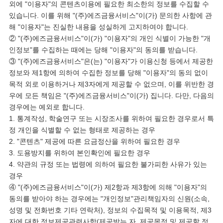
외에 "이용자"의 콘텐츠이용에 필요한 최소한의 정보를 수집할 수
있습니다. 이를 위해 "(주)에즈금융서비스"이(가) 문의한 사항에 관
해 "이용자"는 진실한 내용을 성실하게 고지하여야 합니다.
② "(주)에즈금융서비스"이(가) "이용자"의 개인 식별이 가능한 "개
인정보"를 수집하는 때에는 당해 "이용자"의 동의를 받습니다.
③ "(주)에즈금융서비스"은(는) "이용자"가 이용신청 등에서 제공한
정보와 제1항에 의하여 수집한 정보를 당해 "이용자"의 동의 없이
목적 외로 이용하거나 제3자에게 제공할 수 없으며, 이를 위반한 경
우에 모든 책임은 "(주)에즈금융서비스"이(가) 집니다. 다만, 다음의
경우에는 예외로 합니다.
1. 통계작성, 학술연구 또는 시장조사를 위하여 필요한 경우로서 특
정 개인을 식별할 수 없는 형태로 제공하는 경우
2. "콘텐츠" 제공에 따른 요금정산을 위하여 필요한 경우
3. 도용방지를 위하여 본인확인에 필요한 경우
4. 약관의 규정 또는 법령에 의하여 필요한 불가피한 사유가 있는
경우
④ "(주)에즈금융서비스"이(가) 제2항과 제3항에 의해 "이용자"의
동의를 받아야 하는 경우에는 "개인정보"관리책임자의 신원(소속,
성명 및 전화번호 기타 연락처), 정보의 수집목적 및 이용목적, 제3
자에 대한 정보제공관련사항(제공받는 자, 제공목적 및 제공할 정